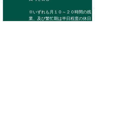
※いずれも月１０～２０時間の残
業、及び繁忙期は半日程度の休日
出勤を実施した場合です。
※賞与は直近実績を参照していま
す。（業績・評価により異なりま
す）
詳細を見る
未経験可 組立作業の管理・運営等
（鉄道模型車両）