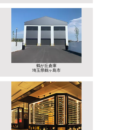
鶴が丘倉庫
​埼玉県鶴ヶ島市