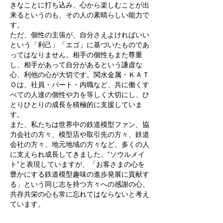
きなことに打ち込み、心から楽しむことが出
来るというのも、その人の素晴らしい能力で
す。
ただ、個性の主張が、自分さえよければいい
という「利己」「エゴ」に基づいたものであ
ってはなりません。相手の個性もまた尊重
し、相手があって自分があるという謙虚な
心、利他の心が大切です。関水金属・ＫＡＴ
Ｏは、社員・パート・内職など、共に働くす
べての人達の個性や力を等しく大切にし、ひ
とりひとりの成長を積極的に支援していま
す。
また、私たちは世界中の鉄道模型ファン、協
力会社の方々、模型店や取引先の方々、鉄道
会社の方々、地元地域の方々など、多くの人
に支えられ成長してきました。‟ソウルメイ
ト”と表現していますが、「お客さまの心を
豊かにする鉄道模型趣味の進歩発展に貢献す
る」という同じ志を持つ方々への感謝の心、
共存共栄の心も常に忘れてはならないと考え
ています。