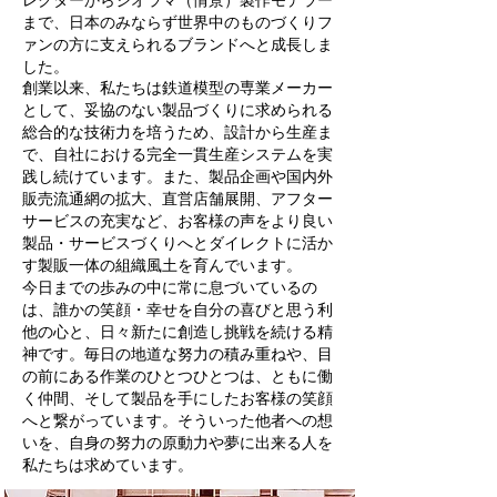
レクターからジオラマ（情景）製作モデラー
まで、日本のみならず世界中のものづくりフ
ァンの方に支えられるブランドへと成長しま
した。
創業以来、私たちは鉄道模型の専業メーカー
として、妥協のない製品づくりに求められる
総合的な技術力を培うため、設計から生産ま
で、自社における完全一貫生産システムを実
践し続けています。また、製品企画や国内外
販売流通網の拡大、直営店舗展開、アフター
サービスの充実など、お客様の声をより良い
製品・サービスづくりへとダイレクトに活か
す製販一体の組織風土を育んでいます。
今日までの歩みの中に常に息づいているの
は、誰かの笑顔・幸せを自分の喜びと思う利
他の心と、日々新たに創造し挑戦を続ける精
神です。毎日の地道な努力の積み重ねや、目
の前にある作業のひとつひとつは、ともに働
く仲間、そして製品を手にしたお客様の笑顔
へと繋がっています。そういった他者への想
いを、自身の努力の原動力や夢に出来る人を
私たちは求めています。