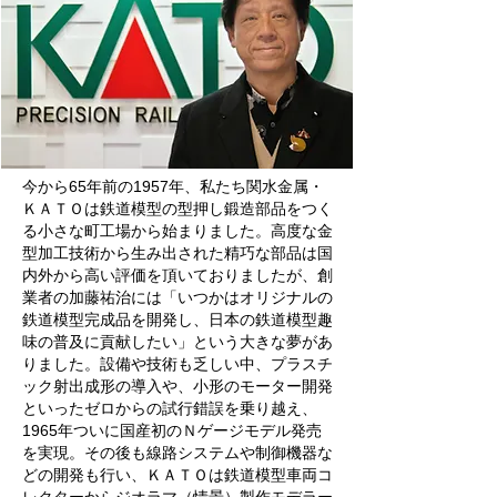
今から65年前の1957年、私たち関水金属・
ＫＡＴＯは鉄道模型の型押し鍛造部品をつく
る小さな町工場から始まりました。高度な金
型加工技術から生み出された精巧な部品は国
内外から高い評価を頂いておりましたが、創
業者の加藤祐治には「いつかはオリジナルの
鉄道模型完成品を開発し、日本の鉄道模型趣
味の普及に貢献したい」という大きな夢があ
りました。設備や技術も乏しい中、プラスチ
ック射出成形の導入や、小形のモーター開発
といったゼロからの試行錯誤を乗り越え、
1965年ついに国産初のＮゲージモデル発売
を実現。その後も線路システムや制御機器な
どの開発も行い、ＫＡＴＯは鉄道模型車両コ