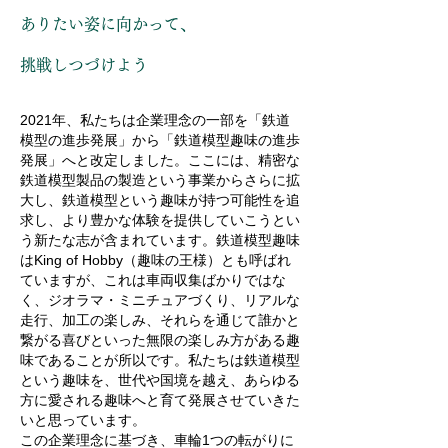
ありたい姿に向かって、
挑戦しつづけよう
2021年、私たちは企業理念の一部を「鉄道
模型の進歩発展」から「鉄道模型趣味の進歩
発展」へと改定しました。ここには、精密な
鉄道模型製品の製造という事業からさらに拡
大し、鉄道模型という趣味が持つ可能性を追
求し、より豊かな体験を提供していこうとい
う新たな志が含まれています。鉄道模型趣味
はKing of Hobby（趣味の王様）とも呼ばれ
ていますが、これは車両収集ばかりではな
く、ジオラマ・ミニチュアづくり、リアルな
走行、加工の楽しみ、それらを通じて誰かと
繋がる喜びといった無限の楽しみ方がある趣
味であることが所以です。私たちは鉄道模型
という趣味を、世代や国境を越え、あらゆる
方に愛される趣味へと育て発展させていきた
いと思っています。
この企業理念に基づき、車輪1つの転がりに